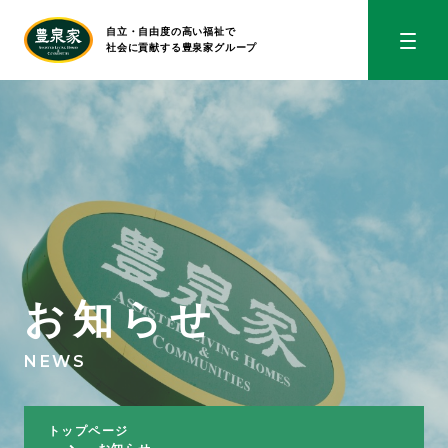
ほうせんか
自立・自由度の高い福祉で
社会に貢献する
豊泉家グループ
豊泉家
お知らせ
NEWS
トップページ